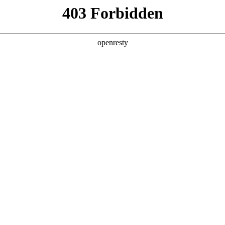
牌天地
经销商查询
全新一代 瑞虎9
瑞虎9X